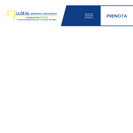
PRENOTA
Dalla protesi
mobile (dentiera)
ai denti fissi in una
sola seduta
Entra in studio con la dentiera ed esci con una bocca completamente
nuova. Tutto questo in una sola e unica seduta.
SIAMO A